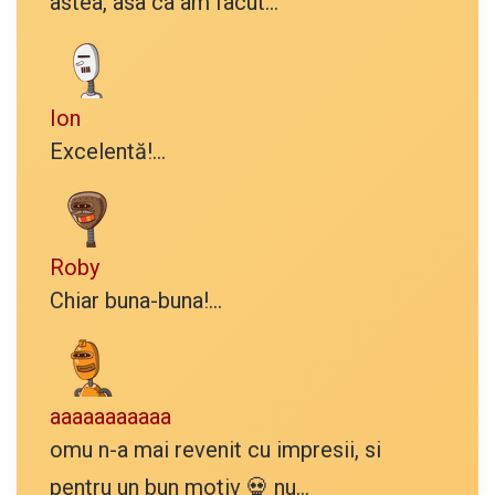
astea, asa ca am facut...
Ion
Excelentă!...
Roby
Chiar buna-buna!...
aaaaaaaaaaa
omu n-a mai revenit cu impresii, si
pentru un bun motiv 💀 nu...