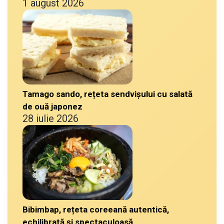
1 august 2026
Tamago sando, rețeta sendvișului cu salată
de ouă japonez
28 iulie 2026
Bibimbap, rețeta coreeană autentică,
echilibrată și spectaculoasă