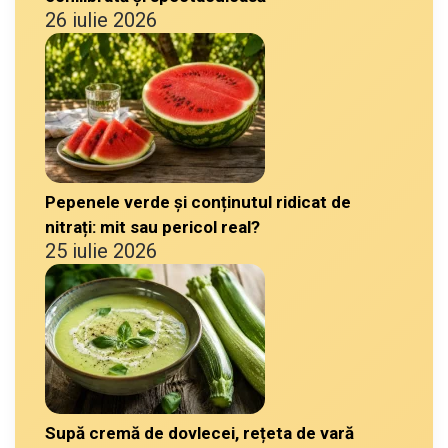
26 iulie 2026
Pepenele verde și conținutul ridicat de
nitrați: mit sau pericol real?
25 iulie 2026
Supă cremă de dovlecei, rețeta de vară