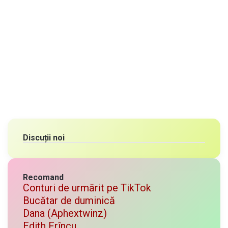
Discuții noi
Recomand
Conturi de urmărit pe TikTok
Bucătar de duminică
Dana (Aphextwinz)
Edith Frîncu