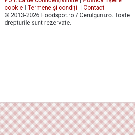
cookie
|
Termene și condiții
|
Contact
© 2013-2026 Foodspot.ro / Cerulgurii.ro. Toate
drepturile sunt rezervate.
Facebook
X
Pinterest
YouTube
Instagram
Telegram
TikTok
Patreon
Buy
Back
Me
to
a
top
Coffee
button