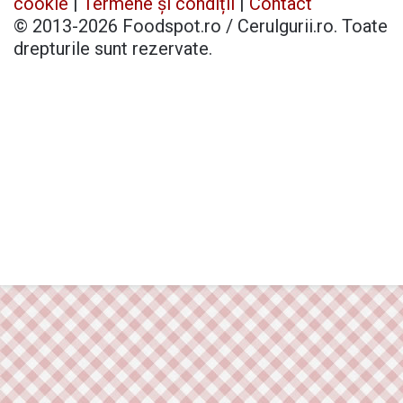
cookie
|
Termene și condiții
|
Contact
© 2013-2026 Foodspot.ro / Cerulgurii.ro. Toate
drepturile sunt rezervate.
Facebook
X
Pinterest
YouTube
Instagram
Telegram
TikTok
Patreon
Buy
Back
Me
to
a
top
Coffee
button