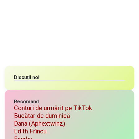
Discuții noi
Recomand
Conturi de urmărit pe TikTok
Bucătar de duminică
Dana (Aphextwinz)
Edith Frîncu