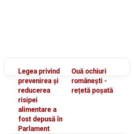
L
O
Legea privind
Ouă ochiuri
e
u
prevenirea şi
românești -
g
ă
reducerea
rețetă poșată
e
o
risipei
a
c
p
h
alimentare a
r
i
fost depusă în
i
u
Parlament
v
r