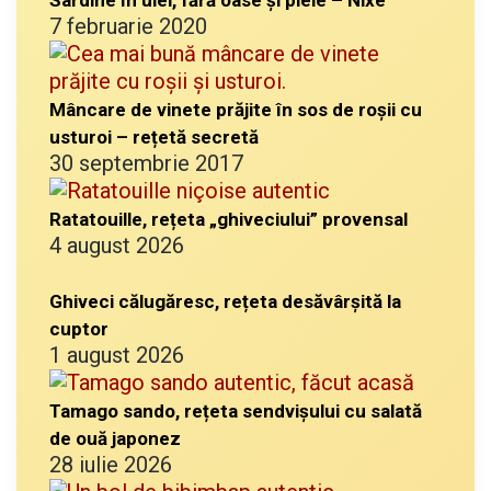
Sardine în ulei, fără oase și piele – Nixe
7 februarie 2020
Mâncare de vinete prăjite în sos de roșii cu
usturoi – rețetă secretă
30 septembrie 2017
Ratatouille, rețeta „ghiveciului” provensal
4 august 2026
Ghiveci călugăresc, rețeta desăvârșită la
cuptor
1 august 2026
Tamago sando, rețeta sendvișului cu salată
de ouă japonez
28 iulie 2026