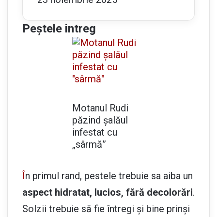
Peștele intreg
Motanul Rudi
păzind șalăul
infestat cu
„sârmă”
Î
n primul rand, pestele trebuie sa aiba un
aspect hidratat, lucios, fără decolorări
.
Solzii trebuie să fie întregi și bine prinși