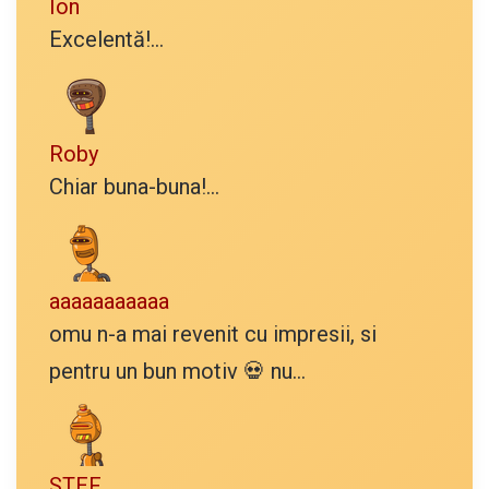
Ion
Excelentă!...
Roby
Chiar buna-buna!...
aaaaaaaaaaa
omu n-a mai revenit cu impresii, si
pentru un bun motiv 💀 nu...
STEF