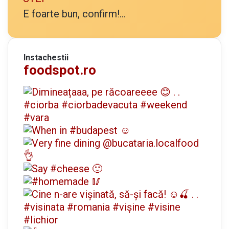
E foarte bun, confirm!...
Instachestii
foodspot.ro