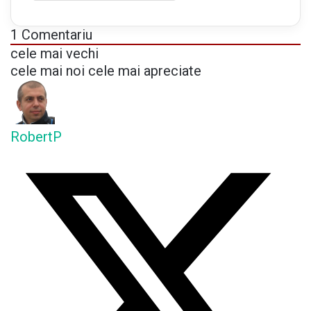
n
t
1
Comentariu
a
cele mai vechi
r
cele mai noi
cele mai apreciate
e
a
f
o
RobertP
s
t
d
e
p
u
s
ă
î
n