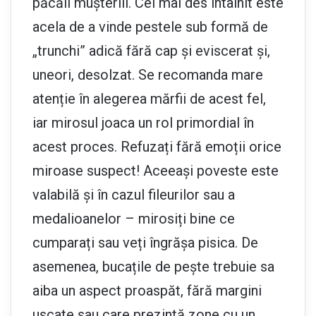
păcăli mușteriii. Cel mai des întâlnit este
acela de a vinde pestele sub formă de
„trunchi” adică fără cap și eviscerat și,
uneori, desolzat. Se recomanda mare
atenție în alegerea mărfii de acest fel,
iar mirosul joaca un rol primordial în
acest proces. Refuzați fără emoții orice
miroase suspect! Aceeași poveste este
valabilă și în cazul fileurilor sau a
medalioanelor – mirosiți bine ce
cumparați sau veți îngrășa pisica. De
asemenea, bucațile de pește trebuie sa
aiba un aspect proaspăt, fără margini
uscate sau care prezintă zone cu un